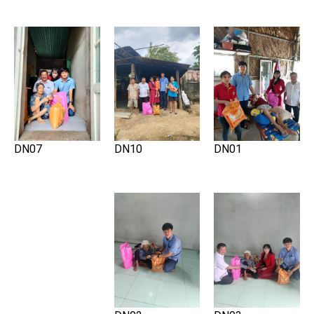
DN10
DN01
DN07