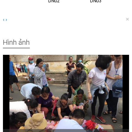
DN02
DN03
×
‹
›
Hình ảnh