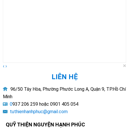
×
‹
›
LIÊN HỆ
96/50 Tây Hòa, Phường Phước Long A, Quận 9, TP.Hồ Chí
Minh
0
937 206 259 hoặc 0901 405 054
tuthienhanhphuc@gmail.com
QUỸ THIỆN NGUYỆN HẠNH PHÚC