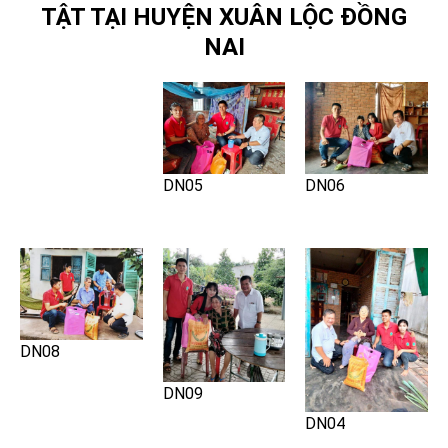
TẬT TẠI HUYỆN XUÂN LỘC ĐỒNG
NAI
DN05
DN06
DN08
DN09
DN04