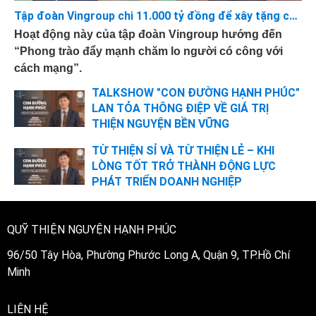
Tập đoàn Vingroup chi 11.000 tỷ đồng để xây tặng các căn nhà 75-100m2 cho những Bà mẹ Việt Nam Anh hùng, Thương Binh hạng 1/4
Hoạt động này của tập đoàn Vingroup hướng đến
“Phong trào đẩy mạnh chăm lo người có công với
cách mạng”.
TALKSHOW "CON ĐƯỜNG HẠNH PHÚC"
LAN TỎA THÔNG ĐIỆP VỀ GIÁ TRỊ
THIỆN NGUYỆN BỀN VỮNG
TỪ THIỆN SỈ VÀ TỪ THIỆN LẺ – KHI
LÒNG TỐT TRỞ THÀNH ĐỘNG LỰC
PHÁT TRIỂN DOANH NGHIỆP
QUỸ THIỆN NGUYỆN HẠNH PHÚC
96/50 Tây Hòa, Phường Phước Long A, Quận 9, TP.Hồ Chí
Minh
LIÊN HỆ