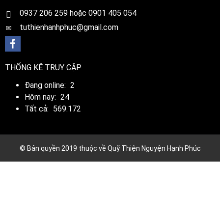
0
937 206 259 hoặc 0901 405 054
tuthienhanhphuc@gmail.com
THỐNG KÊ TRUY CẬP
Đang online:
2
Hôm nay:
24
Tất cả:
569.172
© Bản quyền 2019 thuộc về Quỹ Thiện Nguyện Hạnh Phúc