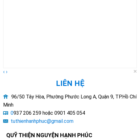
×
‹
›
LIÊN HỆ
96/50 Tây Hòa, Phường Phước Long A, Quận 9, TP.Hồ Chí
Minh
0
937 206 259 hoặc 0901 405 054
tuthienhanhphuc@gmail.com
QUỸ THIỆN NGUYỆN HẠNH PHÚC