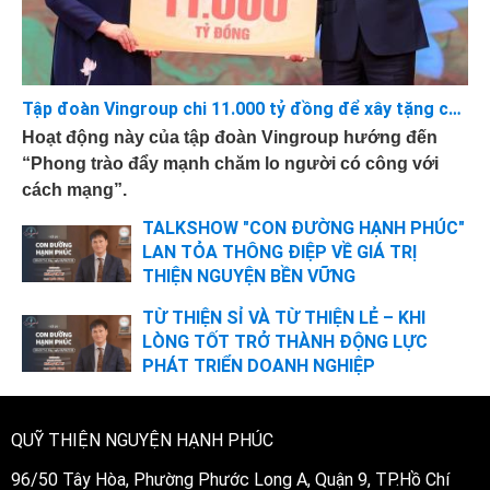
Tập đoàn Vingroup chi 11.000 tỷ đồng để xây tặng các căn nhà 75-100m2 cho những Bà mẹ Việt Nam Anh hùng, Thương Binh hạng 1/4
Hoạt động này của tập đoàn Vingroup hướng đến
“Phong trào đẩy mạnh chăm lo người có công với
cách mạng”.
TALKSHOW "CON ĐƯỜNG HẠNH PHÚC"
LAN TỎA THÔNG ĐIỆP VỀ GIÁ TRỊ
THIỆN NGUYỆN BỀN VỮNG
TỪ THIỆN SỈ VÀ TỪ THIỆN LẺ – KHI
LÒNG TỐT TRỞ THÀNH ĐỘNG LỰC
PHÁT TRIỂN DOANH NGHIỆP
QUỸ THIỆN NGUYỆN HẠNH PHÚC
96/50 Tây Hòa, Phường Phước Long A, Quận 9, TP.Hồ Chí