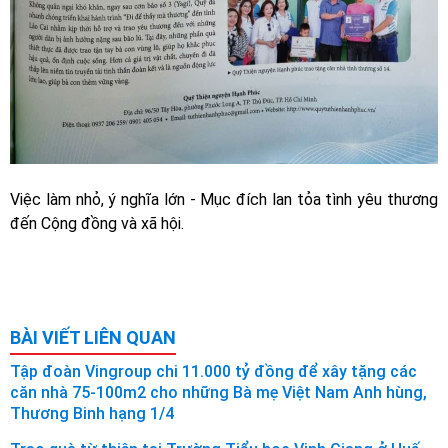
Việc làm nhỏ, ý nghĩa lớn - Mục đích lan tỏa tình yêu thương
đến Cộng đồng và xã hội.
BÀI VIẾT LIÊN QUAN
Tập đoàn Vingroup chi 11.000 tỷ đồng để xây tặng các
căn nhà 75-100m2 cho những Bà mẹ Việt Nam Anh hùng,
Thương Binh hạng 1/4