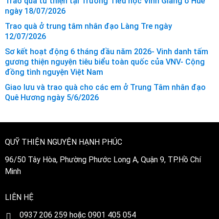
Trao quà từ thiện tại Trường Tiểu học Vinh Giang ở Huế
ngày 18/07/2026
Trao quà ở trung tâm nhân đạo Làng Tre ngày
12/07/2026
Sơ kết hoạt động 6 tháng đầu năm 2026- Vinh danh tấm
gương thiện nguyện tiêu biểu toàn quốc của VNV- Cộng
đồng tình nguyện Việt Nam
Giao lưu và trao quà cho các em ở Trung Tâm nhân đạo
Quê Hương ngày 5/6/2026
QUỸ THIỆN NGUYỆN HẠNH PHÚC
96/50 Tây Hòa, Phường Phước Long A, Quận 9, TP.Hồ Chí
Minh
LIÊN HỆ
0
937 206 259 hoặc 0901 405 054