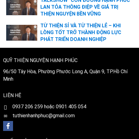
TALKSHOW "CON ĐƯỜNG HẠNH PHÚC"
LAN TỎA THÔNG ĐIỆP VỀ GIÁ TRỊ
THIỆN NGUYỆN BỀN VỮNG
TỪ THIỆN SỈ VÀ TỪ THIỆN LẺ – KHI
LÒNG TỐT TRỞ THÀNH ĐỘNG LỰC
PHÁT TRIỂN DOANH NGHIỆP
QUỸ THIỆN NGUYỆN HẠNH PHÚC
96/50 Tây Hòa, Phường Phước Long A, Quận 9, TP.Hồ Chí
Minh
LIÊN HỆ
0
937 206 259 hoặc 0901 405 054
tuthienhanhphuc@gmail.com