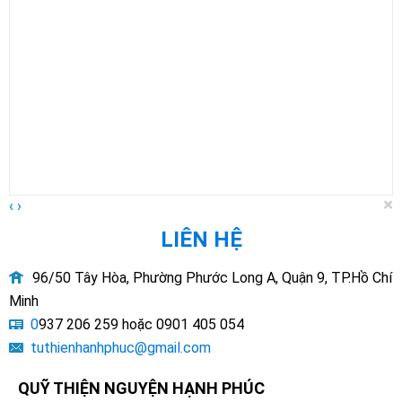
×
‹
›
LIÊN HỆ
96/50 Tây Hòa, Phường Phước Long A, Quận 9, TP.Hồ Chí
Minh
0
937 206 259 hoặc 0901 405 054
tuthienhanhphuc@gmail.com
QUỸ THIỆN NGUYỆN HẠNH PHÚC