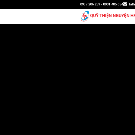
0937 206 259 - 0901 405 054
tut