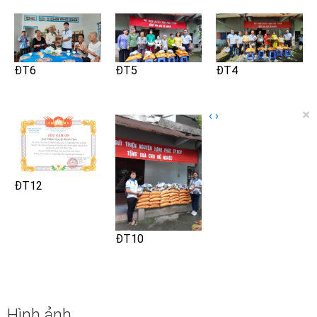
ĐT6
ĐT5
ĐT4
×
‹
›
ĐT12
ĐT10
Hình ảnh