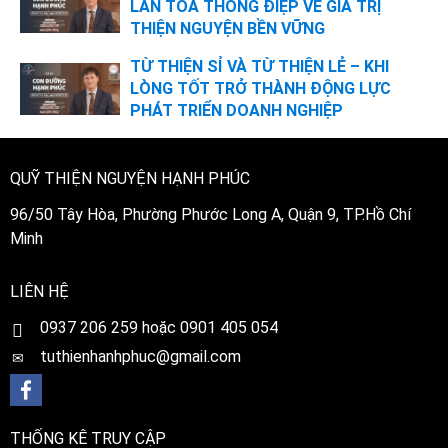
LAN TỎA THÔNG ĐIỆP VỀ GIÁ TRỊ
THIỆN NGUYỆN BỀN VỮNG
TỪ THIỆN SỈ VÀ TỪ THIỆN LẺ – KHI
LÒNG TỐT TRỞ THÀNH ĐỘNG LỰC
PHÁT TRIỂN DOANH NGHIỆP
QUỸ THIỆN NGUYỆN HẠNH PHÚC
96/50 Tây Hòa, Phường Phước Long A, Quận 9, TP.Hồ Chí
Minh
LIÊN HỆ
0
937 206 259 hoặc 0901 405 054
tuthienhanhphuc@gmail.com
THỐNG KÊ TRUY CẬP