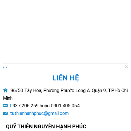
×
‹
›
LIÊN HỆ
96/50 Tây Hòa, Phường Phước Long A, Quận 9, TP.Hồ Chí
Minh
0
937 206 259 hoặc 0901 405 054
tuthienhanhphuc@gmail.com
QUỸ THIỆN NGUYỆN HẠNH PHÚC