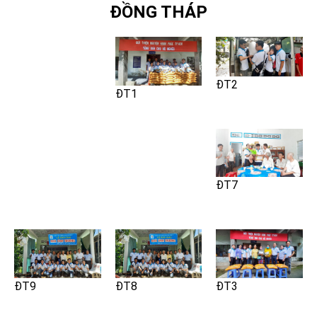
ĐỒNG THÁP
ĐT2
ĐT1
ĐT7
ĐT9
ĐT8
ĐT3