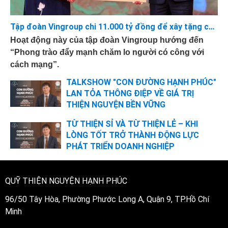
Tập đoàn Vingroup chi 11.000 tỷ đồng để xây tặng các căn nhà 75-100m2 cho những Bà mẹ Việt Nam Anh hùng, Thương Binh hạng 1/4
Hoạt động này của tập đoàn Vingroup hướng đến
“Phong trào đẩy mạnh chăm lo người có công với
cách mạng”.
TALKSHOW "CON ĐƯỜNG HẠNH PHÚC"
LAN TỎA THÔNG ĐIỆP VỀ GIÁ TRỊ
THIỆN NGUYỆN BỀN VỮNG
TỪ THIỆN SỈ VÀ TỪ THIỆN LẺ – KHI
LÒNG TỐT TRỞ THÀNH ĐỘNG LỰC
PHÁT TRIỂN DOANH NGHIỆP
QUỸ THIỆN NGUYỆN HẠNH PHÚC
96/50 Tây Hòa, Phường Phước Long A, Quận 9, TP.Hồ Chí
Minh