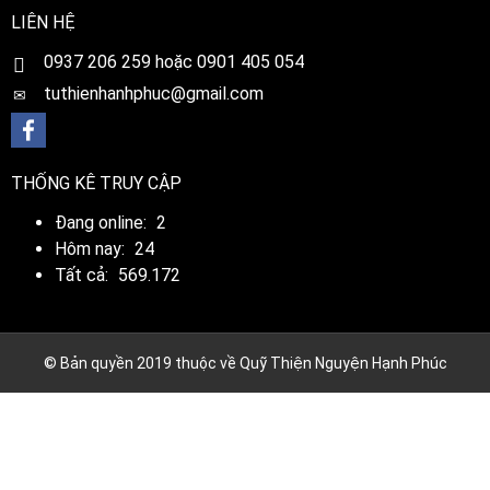
LIÊN HỆ
0
937 206 259 hoặc 0901 405 054
tuthienhanhphuc@gmail.com
THỐNG KÊ TRUY CẬP
Đang online:
2
Hôm nay:
24
Tất cả:
569.172
© Bản quyền 2019 thuộc về Quỹ Thiện Nguyện Hạnh Phúc