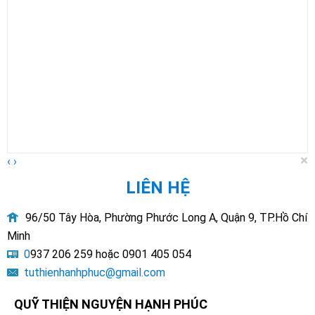
×
‹
›
LIÊN HỆ
96/50 Tây Hòa, Phường Phước Long A, Quận 9, TP.Hồ Chí
Minh
0
937 206 259 hoặc 0901 405 054
tuthienhanhphuc@gmail.com
QUỸ THIỆN NGUYỆN HẠNH PHÚC