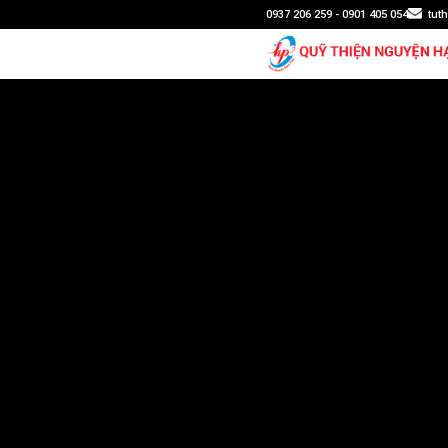
0937 206 259 - 0901 405 054
tut