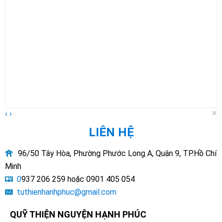
×
‹
›
LIÊN HỆ
96/50 Tây Hòa, Phường Phước Long A, Quận 9, TP.Hồ Chí
Minh
0
937 206 259 hoặc 0901 405 054
tuthienhanhphuc@gmail.com
QUỸ THIỆN NGUYỆN HẠNH PHÚC