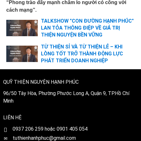
“Phong trào đẩy mạnh chăm lo người có công với
cách mạng”.
TALKSHOW "CON ĐƯỜNG HẠNH PHÚC"
LAN TỎA THÔNG ĐIỆP VỀ GIÁ TRỊ
THIỆN NGUYỆN BỀN VỮNG
TỪ THIỆN SỈ VÀ TỪ THIỆN LẺ – KHI
LÒNG TỐT TRỞ THÀNH ĐỘNG LỰC
PHÁT TRIỂN DOANH NGHIỆP
QUỸ THIỆN NGUYỆN HẠNH PHÚC
96/50 Tây Hòa, Phường Phước Long A, Quận 9, TP.Hồ Chí
Minh
LIÊN HỆ
0
937 206 259 hoặc 0901 405 054
tuthienhanhphuc@gmail.com