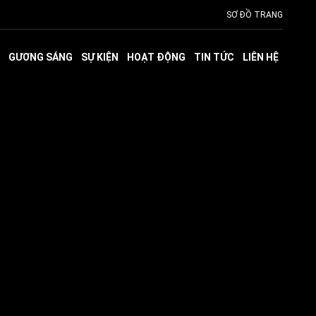
SƠ ĐỒ TRANG
GƯƠNG SÁNG
SỰ KIỆN
HOẠT ĐỘNG
TIN TỨC
LIÊN HỆ