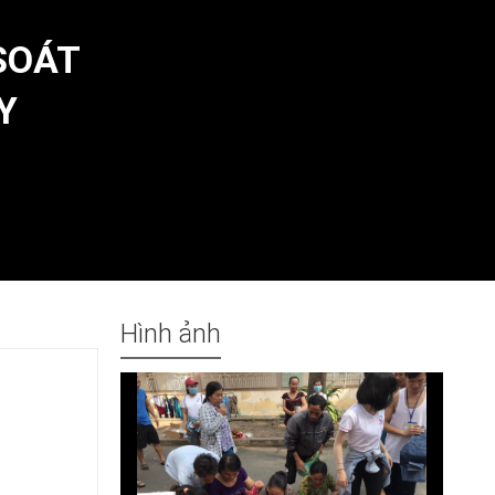
SOÁT
Y
Hình ảnh