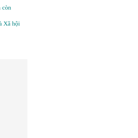
à còn
à Xã hội