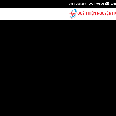
0937 206 259 - 0901 405 054
tut