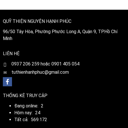
QUỸ THIỆN NGUYỆN HẠNH PHÚC
96/50 Tây Hòa, Phường Phước Long A, Quận 9, TP.Hồ Chí
Minh
LIÊN HỆ
0
937 206 259 hoặc 0901 405 054
tuthienhanhphuc@gmail.com
THỐNG KÊ TRUY CẬP
Đang online:
2
Hôm nay:
24
Tất cả:
569.172